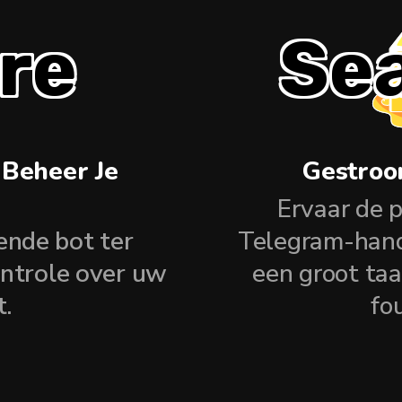
re
Se
 Beheer Je
Gestroo
Ervaar de 
ende bot ter
Telegram-hand
ontrole over uw
een groot taa
t.
fo