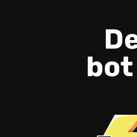
De
bot