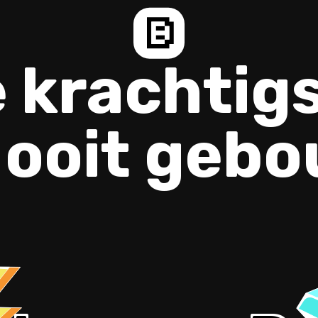
 krachtig
 ooit geb