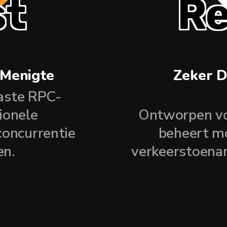
st
Re
 Menigte
Zeker D
aste RPC-
ionele
Ontworpen voo
concurrentie
beheert mo
en.
verkeerstoenam