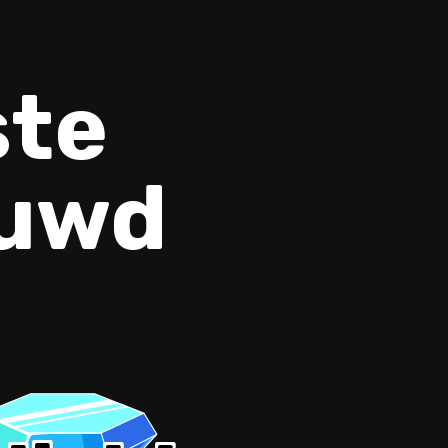
ste
ouwd