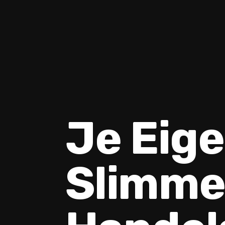
Je Eig
Slimm