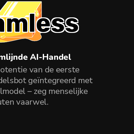
amless
mlijnde AI-Handel
potentie van de eerste
elsbot geïntegreerd met
lmodel – zeg menselijke
uten vaarwel.