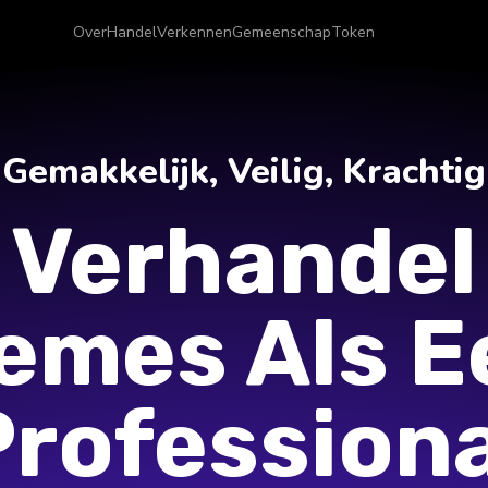
Over
Handel
Verkennen
Gemeenschap
Token
Gemakkelijk, Veilig, Krachtig
Verhandel
emes Als E
Professiona